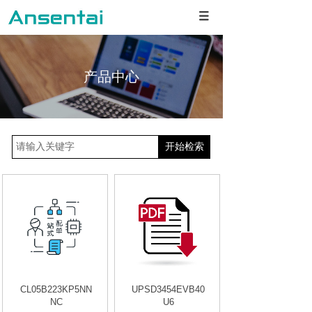
产品中心
开始检索
CL05B223KP5NN
UPSD3454EVB40
NC
U6